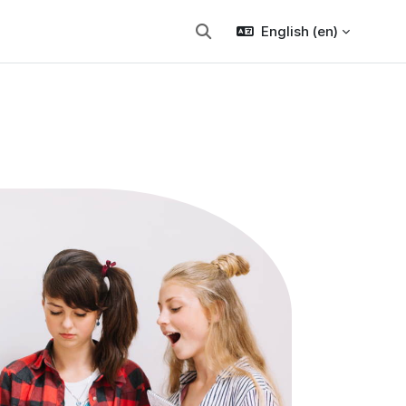
English ‎(en)‎
Toggle search input